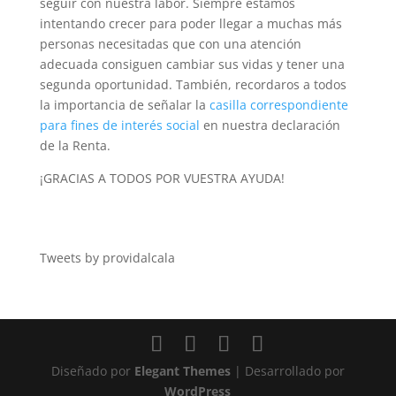
seguir con nuestra labor. Siempre estamos
intentando crecer para poder llegar a muchas más
personas necesitadas que con una atención
adecuada consiguen cambiar sus vidas y tener una
segunda oportunidad. También, recordaros a todos
la importancia de señalar la
casilla correspondiente
para fines de interés social
en nuestra declaración
de la Renta.
¡GRACIAS A TODOS POR VUESTRA AYUDA!
Tweets by providalcala
Diseñado por
Elegant Themes
| Desarrollado por
WordPress