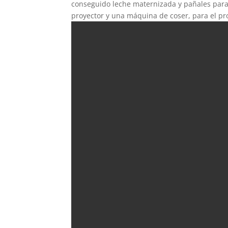
conseguido leche maternizada y pañales para 
proyector y una máquina de coser, para el pr