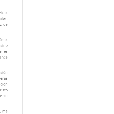
icio:
ales,
az de
cómo,
 sino
e, es
cance
esión
eras
ación
risto
te su
s, me