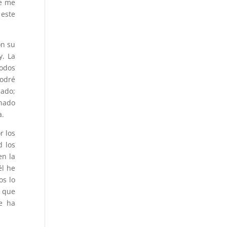
re me
 este
on su
y. La
todos
odré
dado;
anado
a.
r los
d los
en la
él he
os lo
a que
e ha