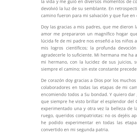
la vida y me guió en diversos momentos de c
devolvió la luz de su semblante. En retrospec
camino fueron para mi salvación y que fue en 
Doy las gracias a mis padres, que me dieron la
amor me prepararon un magnífico hogar que, 
lúcida fe de mi padre nos enseñó a los niños 
mis logros científicos; la profunda devo
agradecerle lo suficiente. Mi hermana me ha 
mi hermano, con la lucidez de sus juicios, 
siempre el camino; sin este constante preced
De corazón doy gracias a Dios por los muchos
colaboradores en todas las etapas de mi cam
encomiendo todos a Su bondad. Y quiero dar g
que siempre he visto brillar el esplendor del
experimentado una y otra vez la belleza de la
ruego, queridos compatriotas: no os dejéis apa
he podido experimentar en todas las etapa
convertido en mi segunda patria.