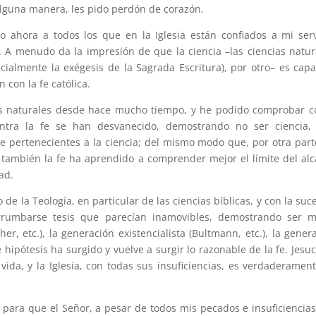
alguna manera, les pido perdón de corazón.
o ahora a todos los que en la Iglesia están confiados a mi serv
 A menudo da la impresión de que la ciencia –las ciencias natur
pecialmente la exégesis de la Sagrada Escritura), por otro– es cap
 con la fe católica.
ias naturales desde hace mucho tiempo, y he podido comprobar 
contra la fe se han desvanecido, demostrando no ser ciencia,
te pertenecientes a la ciencia; del mismo modo que, por otra part
o también la fe ha aprendido a comprender mejor el límite del al
ad.
 la Teología, en particular de las ciencias bíblicas, y con la suc
errumbarse tesis que parecían inamovibles, demostrando ser m
cher, etc.), la generación existencialista (Bultmann, etc.), la gener
hipótesis ha surgido y vuelve a surgir lo razonable de la fe. Jesuc
ida, y la Iglesia, con todas sus insuficiencias, es verdaderamen
 para que el Señor, a pesar de todos mis pecados e insuficiencia