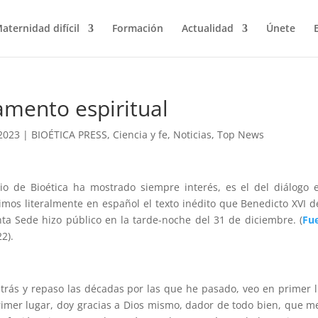
aternidad difícil
Formación
Actualidad
Únete
amento espiritual
2023
|
BIOÉTICA PRESS
,
Ciencia y fe
,
Noticias
,
Top News
o de Bioética ha mostrado siempre interés, es el del diálogo 
imos literalmente en español el texto inédito que Benedicto XVI d
ta Sede hizo público en la tarde-noche del 31 de diciembre. (
Fu
2).
atrás y repaso las décadas por las que he pasado, veo en primer 
rimer lugar, doy gracias a Dios mismo, dador de todo bien, que m