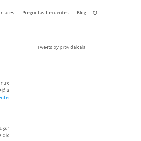
Enlaces
Preguntas frecuentes
Blog
Tweets by providalcala
entre
ejó a
ente:
lugar
e dio