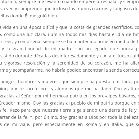
onfusión; siempre me levantó cuando empecé a resbalar y siemp
tiva veo y comprendo que incluso los tramos oscuros y fatigosos de
ellos donde Él me guió bien.
 vida en una época difícil y que, a costa de grandes sacrificios, c
como una luz clara, ilumina todos mis días hasta el día de ho
a creer, y como señal siempre se ha mantenido firme en medio de 
ción y la gran bondad de mi madre son un legado que nunca p
asistido durante décadas desinteresadamente y con afectuoso cui
su vigorosa resolución y la serenidad de su corazón, me ha all
erme y acompañarme, no habría podido encontrar la senda correct
 amigos, hombres y mujeres, que siempre ha puesto a mi lado; po
ino; por los profesores y alumnos que me ha dado. Con gratitu
racias al Señor por mi hermosa patria en los pre-alpes bávaros, 
 Creador mismo. Doy las gracias al pueblo de mi patria porque en 
 fe. Rezo para que nuestra tierra siga siendo una tierra de fe y 
rtar de la fe. Y, por último, doy gracias a Dios por toda la bellez
s de mi viaje, pero especialmente en Roma y en Italia, que s