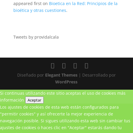
appeared first on
Bioetica en la Red: Principios de la
bioética y otras cuestiones
.
Tweets by providalcala
Diseñado por
Elegant Themes
| Desarrollado por
WordPress
Si continuas utilizando este sitio aceptas el uso de cookies
más
información
Aceptar
Los ajustes de cookies de esta web están configurados para
"permitir cookies" y así ofrecerte la mejor experiencia de
navegación posible. Si sigues utilizando esta web sin cambiar tus
ajustes de cookies o haces clic en "Aceptar" estarás dando tu