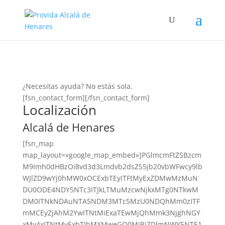
¿Necesitas ayuda? No estás sola.
[fsn_contact_form][/fsn_contact_form]
Localización
Alcalá de Henares
[fsn_map
map_layout=»google_map_embed»]PGlmcmFtZSBzcm
M9Imh0dHBzOi8vd3d3Lmdvb2dsZS5jb20vbWFwcy9lb
WJlZD9wYj0hMW0xOCExbTEyITFtMyExZDMwMzMuN
DU0ODE4NDY5NTc3ITJkLTMuMzcwNjkxMTg0NTkwM
DM0ITNkNDAuNTA5NDM3MTc5MzU0NDQhMm0zITF
mMCEyZjAhM2YwITNtMiExaTEwMjQhMmk3NjghNGY
xMy4xITNtMyExbTIhMXMweGQ0MjRiZDlmNWY5NTE1