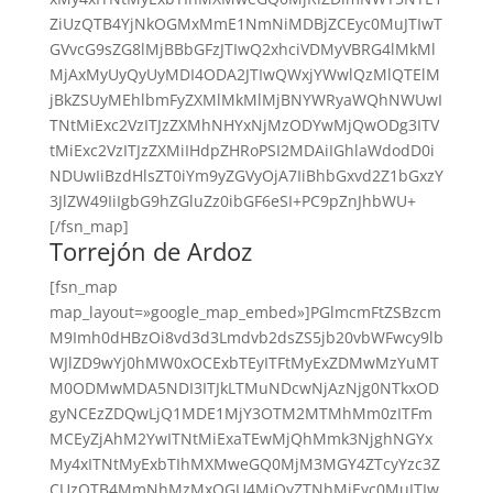
ZiUzQTB4YjNkOGMxMmE1NmNiMDBjZCEyc0MuJTIwT
GVvcG9sZG8lMjBBbGFzJTIwQ2xhciVDMyVBRG4lMkMl
MjAxMyUyQyUyMDI4ODA2JTIwQWxjYWwlQzMlQTElM
jBkZSUyMEhlbmFyZXMlMkMlMjBNYWRyaWQhNWUwI
TNtMiExc2VzITJzZXMhNHYxNjMzODYwMjQwODg3ITV
tMiExc2VzITJzZXMiIHdpZHRoPSI2MDAiIGhlaWdodD0i
NDUwIiBzdHlsZT0iYm9yZGVyOjA7IiBhbGxvd2Z1bGxzY
3JlZW49IiIgbG9hZGluZz0ibGF6eSI+PC9pZnJhbWU+
[/fsn_map]
Torrejón de Ardoz
[fsn_map
map_layout=»google_map_embed»]PGlmcmFtZSBzcm
M9Imh0dHBzOi8vd3d3Lmdvb2dsZS5jb20vbWFwcy9lb
WJlZD9wYj0hMW0xOCExbTEyITFtMyExZDMwMzYuMT
M0ODMwMDA5NDI3ITJkLTMuNDcwNjAzNjg0NTkxOD
gyNCEzZDQwLjQ1MDE1MjY3OTM2MTMhMm0zITFm
MCEyZjAhM2YwITNtMiExaTEwMjQhMmk3NjghNGYx
My4xITNtMyExbTIhMXMweGQ0MjM3MGY4ZTcyYzc3Z
CUzQTB4MmNhMzMxOGU4MjQyZTNhMiEyc0MuJTIw