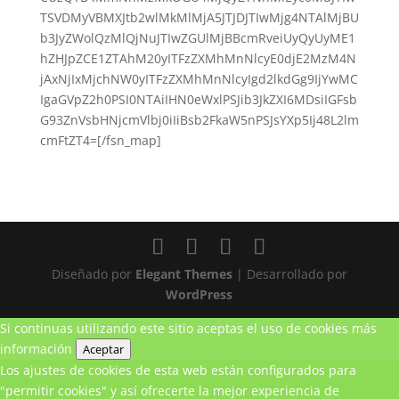
TSVDMyVBMXJtb2wlMkMlMjA5JTJDJTIwMjg4NTAlMjBU
b3JyZWolQzMlQjNuJTIwZGUlMjBBcmRveiUyQyUyME1
hZHJpZCE1ZTAhM20yITFzZXMhMnNlcyE0djE2MzM4N
jAxNjIxMjchNW0yITFzZXMhMnNlcyIgd2lkdGg9IjYwMC
IgaGVpZ2h0PSI0NTAiIHN0eWxlPSJib3JkZXI6MDsiIGFsb
G93ZnVsbHNjcmVlbj0iIiBsb2FkaW5nPSJsYXp5Ij48L2lm
cmFtZT4=[/fsn_map]
Diseñado por
Elegant Themes
| Desarrollado por
WordPress
Si continuas utilizando este sitio aceptas el uso de cookies
más
información
Aceptar
Los ajustes de cookies de esta web están configurados para
"permitir cookies" y así ofrecerte la mejor experiencia de