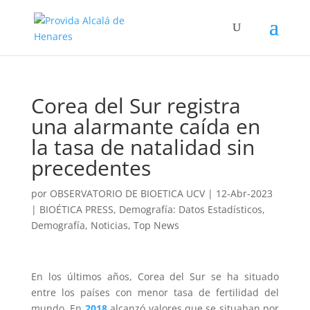
Corea del Sur registra
una alarmante caída en
la tasa de natalidad sin
precedentes
por
OBSERVATORIO DE BIOETICA UCV
|
12-Abr-2023
|
BIOÉTICA PRESS
,
Demografía: Datos Estadísticos
,
Demografí­a
,
Noticias
,
Top News
En los últimos años, Corea del Sur se ha situado
entre los países con menor tasa de fertilidad del
mundo. En
2018
alcanzó valores que se situaban por