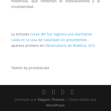
hedonista, que fomentan el individualismo y la
insolidaridad.
La entrada
Corea del Sur registra una alarmante
caída en la tasa de natalidad sin precedentes
aparece primero en
Observatorio de Bioética, UCV
.
Tweets by providalcala
Diseñado por
Elegant Themes
| Desarrollado por
WordPress