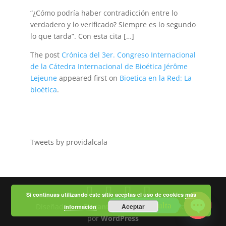
“¿Cómo podría haber contradicción entre lo
verdadero y lo verificado? Siempre es lo segundo
lo que tarda”. Con esta cita […]
The post
Crónica del 3er. Congreso Internacional
de la Cátedra Internacional de Bioética Jérôme
Lejeune
appeared first on
Bioetica en la Red: La
bioética
.
Tweets by providalcala
Si continuas utilizando este sitio aceptas el uso de cookies
más
Haz tu consulta
Diseñado por
Elegant Themes
Aceptar
| Desarrollado
información
por
WordPress
Open