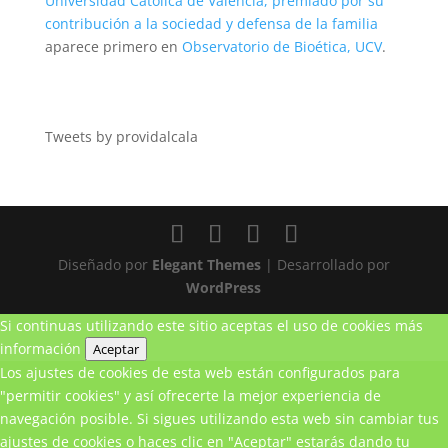
Universidad Católica de Valencia, premiado por su
contribución a la sociedad y defensa de la familia
aparece primero en
Observatorio de Bioética, UCV
.
Tweets by providalcala
Diseñado por
Elegant Themes
| Desarrollado por
WordPress
Si continuas utilizando este sitio aceptas el uso de cookies
más
información
Aceptar
Los ajustes de cookies de esta web están configurados para
"permitir cookies" y así ofrecerte la mejor experiencia de
navegación posible. Si sigues utilizando esta web sin cambiar tus
ajustes de cookies o haces clic en "Aceptar" estarás dando tu