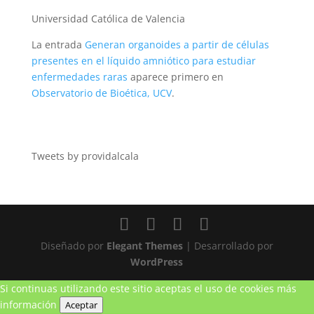
Universidad Católica de Valencia
La entrada
Generan organoides a partir de células
presentes en el líquido amniótico para estudiar
enfermedades raras
aparece primero en
Observatorio de Bioética, UCV
.
Tweets by providalcala
Diseñado por
Elegant Themes
| Desarrollado por
WordPress
Si continuas utilizando este sitio aceptas el uso de cookies
más
información
Aceptar