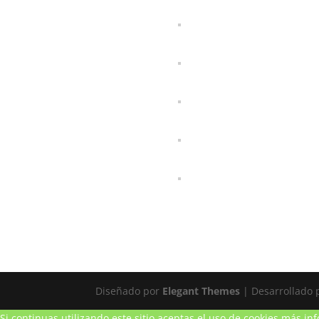
Diseñado por
Elegant Themes
| Desarrollado
Si continuas utilizando este sitio aceptas el uso de cookies
más inf