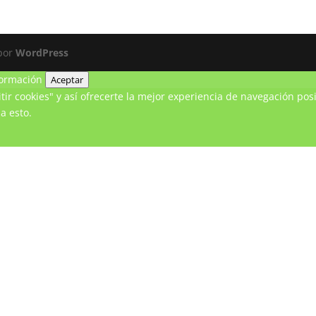
 por
WordPress
ormación
Aceptar
ir cookies" y así ofrecerte la mejor experiencia de navegación posi
a esto.