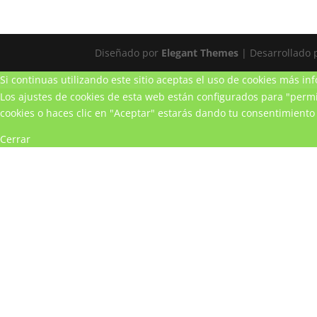
Diseñado por
Elegant Themes
| Desarrollado
Si continuas utilizando este sitio aceptas el uso de cookies
más inf
Los ajustes de cookies de esta web están configurados para "permit
cookies o haces clic en "Aceptar" estarás dando tu consentimiento 
Cerrar