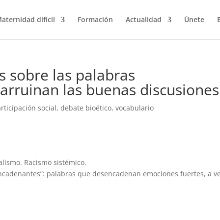
aternidad difícil
Formación
Actualidad
Únete
s sobre las palabras
rruinan las buenas discusiones
articipación social
,
debate bioético
,
vocabulario
nalismo. Racismo sistémico.
ncadenantes”: palabras que desencadenan emociones fuertes, a v