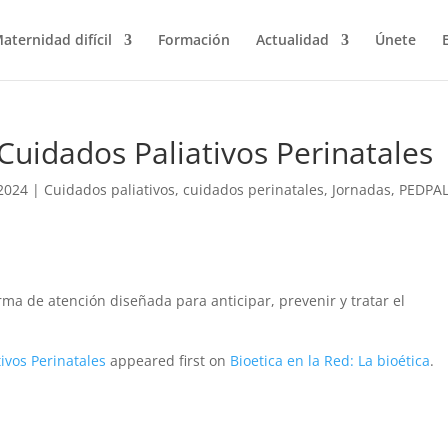
aternidad difícil
Formación
Actualidad
Únete
Cuidados Paliativos Perinatales
2024
|
Cuidados paliativos
,
cuidados perinatales
,
Jornadas
,
PEDPA
rma de atención diseñada para anticipar, prevenir y tratar el
ivos Perinatales
appeared first on
Bioetica en la Red: La bioética
.