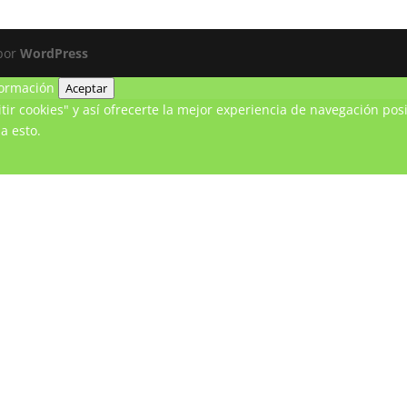
 por
WordPress
ormación
Aceptar
ir cookies" y así ofrecerte la mejor experiencia de navegación posi
a esto.