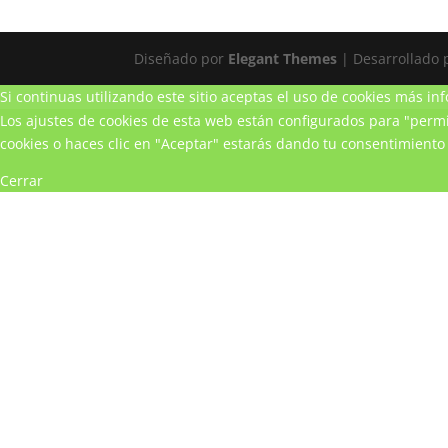
Diseñado por
Elegant Themes
| Desarrollado
Si continuas utilizando este sitio aceptas el uso de cookies
más inf
Los ajustes de cookies de esta web están configurados para "permit
cookies o haces clic en "Aceptar" estarás dando tu consentimiento 
Cerrar