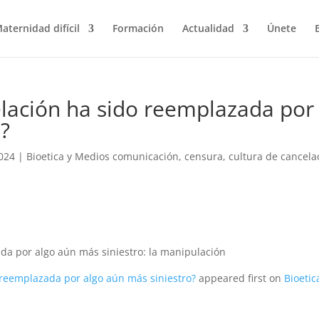
aternidad difícil
Formación
Actualidad
Únete
elación ha sido reemplazada por
o?
024
|
Bioetica y Medios comunicación
,
censura
,
cultura de cancela
ada por algo aún más siniestro: la manipulación
o reemplazada por algo aún más siniestro?
appeared first on
Bioetic