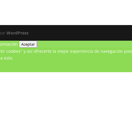
 por
WordPress
ormación
Aceptar
ir cookies" y así ofrecerte la mejor experiencia de navegación posi
a esto.