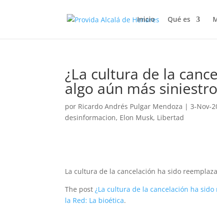
Inicio
Qué es
M
¿La cultura de la canc
algo aún más siniestr
por
Ricardo Andrés Pulgar Mendoza
|
3-Nov-2
desinformacion
,
Elon Musk
,
Libertad
La cultura de la cancelación ha sido reemplaz
The post
¿La cultura de la cancelación ha sid
la Red: La bioética
.