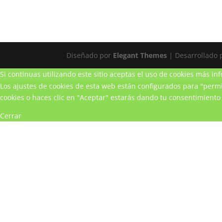
Diseñado por
Elegant Themes
| Desarrollado
Si continuas utilizando este sitio aceptas el uso de cookies
más inf
Los ajustes de cookies de esta web están configurados para "permit
cookies o haces clic en "Aceptar" estarás dando tu consentimiento 
Cerrar