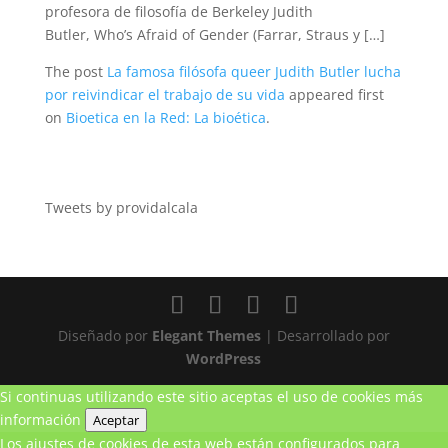
profesora de filosofía de Berkeley Judith
Butler, Who’s Afraid of Gender (Farrar, Straus y […]
The post
La famosa filósofa queer Judith Butler lucha
por reivindicar el trabajo de su vida
appeared first
on
Bioetica en la Red: La bioética
.
Tweets by providalcala
Diseñado por
Elegant Themes
| Desarrollado por
WordPress
Si continuas utilizando este sitio aceptas el uso de cookies
más
información
Aceptar
Los ajustes de cookies de esta web están configurados para