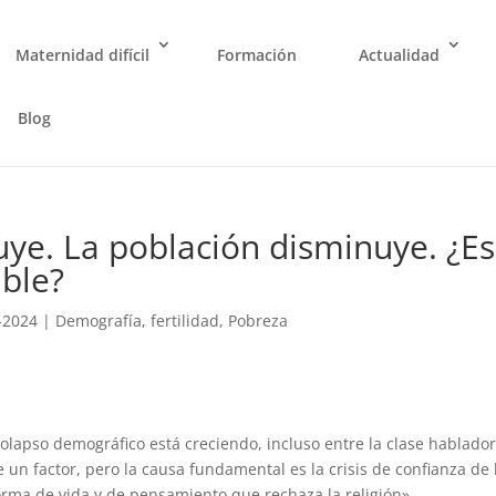
Maternidad difícil
Formación
Actualidad
Blog
ye. La población disminuye. ¿Es
able?
-2024
|
Demografí­a
,
fertilidad
,
Pobreza
l colapso demográfico está creciendo, incluso entre la clase hablador
 un factor, pero la causa fundamental es la crisis de confianza de 
rma de vida y de pensamiento que rechaza la religión».