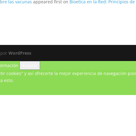
sobre las vacunas
appeared first on
Bioetica en la Red: Principios de 
 por
WordPress
ormación
Aceptar
ir cookies" y así ofrecerte la mejor experiencia de navegación posi
a esto.