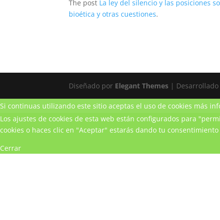
The post
La ley del silencio y las posiciones 
bioética y otras cuestiones
.
Diseñado por
Elegant Themes
| Desarrollado
Si continuas utilizando este sitio aceptas el uso de cookies
más inf
Los ajustes de cookies de esta web están configurados para "permit
cookies o haces clic en "Aceptar" estarás dando tu consentimiento 
Cerrar