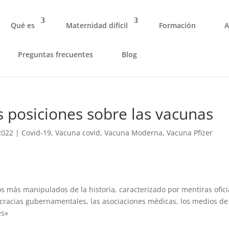
Qué es
Maternidad difícil
Formación
A
Preguntas frecuentes
Blog
las posiciones sobre las vacunas
2022
|
Covid-19
,
Vacuna covid
,
Vacuna Moderna
,
Vacuna Pfizer
s más manipulados de la historia, caracterizado por mentiras ofici
rocracias gubernamentales, las asociaciones médicas, los medios de
es»