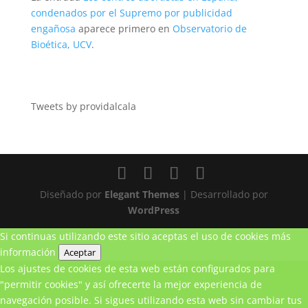
condenados por el Supremo por publicidad
engañosa
aparece primero en
Observatorio de
Bioética, UCV
.
Tweets by providalcala
Diseñado por
Elegant Themes
| Desarrollado por
WordPress
Si continuas utilizando este sitio aceptas el uso de cookies
más
información
Aceptar
Los ajustes de cookies de esta web están configurados para
"permitir cookies" y así ofrecerte la mejor experiencia de
navegación posible. Si sigues utilizando esta web sin cambiar tus