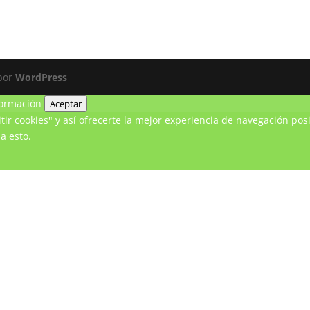
 por
WordPress
ormación
Aceptar
ir cookies" y así ofrecerte la mejor experiencia de navegación posi
a esto.