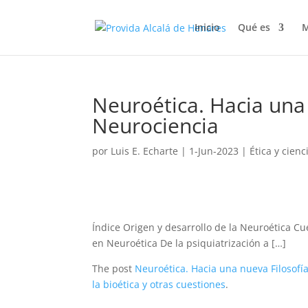
Inicio
Qué es
M
Neuroética. Hacia una 
Neurociencia
por
Luis E. Echarte
|
1-Jun-2023
|
Ética y cienc
Índice Origen y desarrollo de la Neuroética C
en Neuroética De la psiquiatrización a […]
The post
Neuroética. Hacia una nueva Filosofí
la bioética y otras cuestiones
.