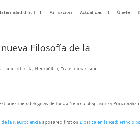
aternidad difícil
Formación
Actualidad
Únete
nueva Filosofía de la
ia
,
neurociencia
,
Neuroética
,
Transhumanismo
uestiones metodológicas de fondo Neurobiologicismo y Principialis
a de la Neurociencia
appeared first on
Bioetica en la Red: Principio