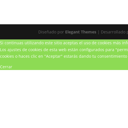
Diseñado por
Elegant Themes
| Desarrollado
Si continuas utilizando este sitio aceptas el uso de cookies
más inf
Los ajustes de cookies de esta web están configurados para "permit
cookies o haces clic en "Aceptar" estarás dando tu consentimiento 
Cerrar