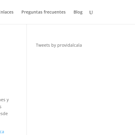
Enlaces
Preguntas frecuentes
Blog
Tweets by providalcala
nes y
s
esde
ica