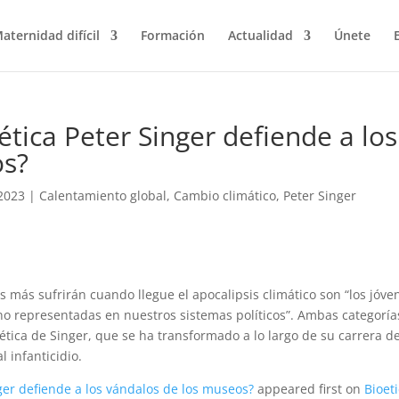
aternidad difícil
Formación
Actualidad
Únete
ética Peter Singer defiende a los
os?
2023
|
Calentamiento global
,
Cambio climático
,
Peter Singer
s más sufrirán cuando llegue el apocalipsis climático son “los jóve
no representadas en nuestros sistemas políticos”. Ambas categoría
tica de Singer, que se ha transformado a lo largo de su carrera d
l infanticidio.
nger defiende a los vándalos de los museos?
appeared first on
Bioet