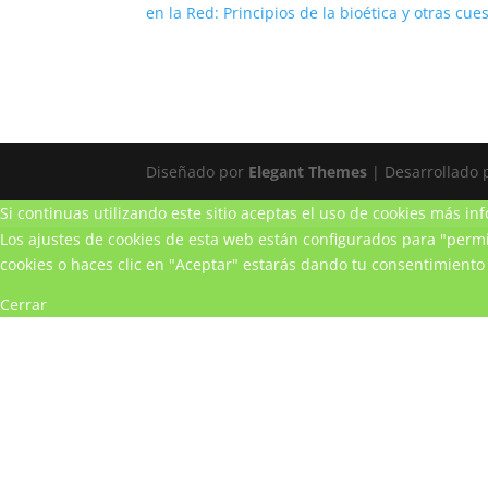
en la Red: Principios de la bioética y otras cue
Diseñado por
Elegant Themes
| Desarrollado
Si continuas utilizando este sitio aceptas el uso de cookies
más inf
Los ajustes de cookies de esta web están configurados para "permit
cookies o haces clic en "Aceptar" estarás dando tu consentimiento 
Cerrar