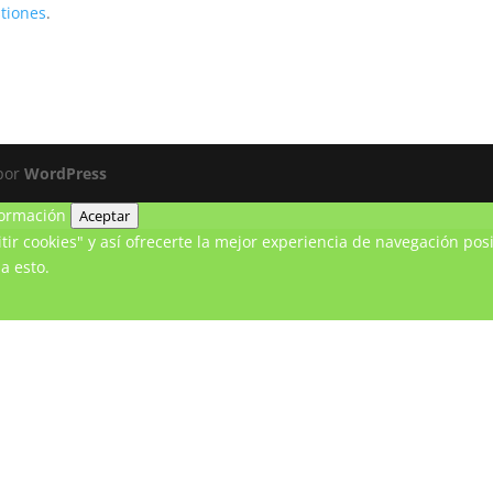
stiones
.
 por
WordPress
ormación
Aceptar
ir cookies" y así ofrecerte la mejor experiencia de navegación posi
a esto.