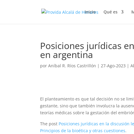
Inicio
Qué es
M
Posiciones jurídicas en
en argentina
por
Aníbal R. Ríos Castrillón
|
27-Ago-2023
|
A
El planteamiento es que tal decisión no se li
gestante, sino que también involucra la ausen
teorías médicas sobre la gestación del embrió
The post
Posiciones jurídicas en la discusión l
Principios de la bioética y otras cuestiones
.