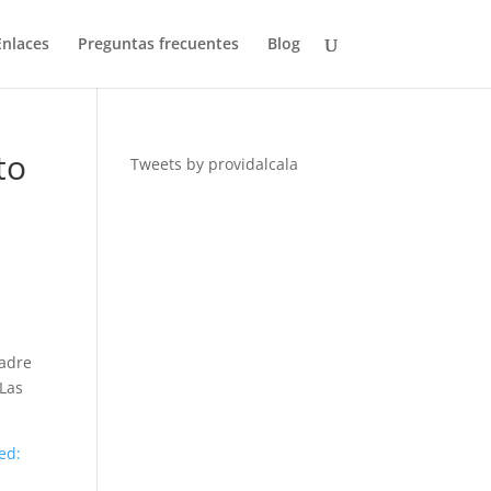
Enlaces
Preguntas frecuentes
Blog
to
Tweets by providalcala
madre
 Las
ed: