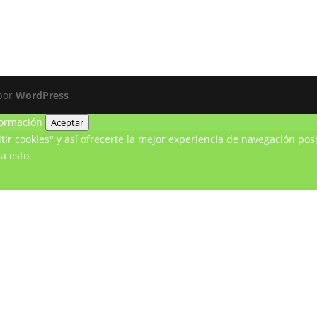
 por
WordPress
ormación
Aceptar
ir cookies" y así ofrecerte la mejor experiencia de navegación posi
a esto.