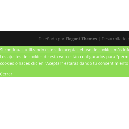
Diseñado por
Elegant Themes
| Desarrollado
Si continuas utilizando este sitio aceptas el uso de cookies
más inf
Los ajustes de cookies de esta web están configurados para "permit
cookies o haces clic en "Aceptar" estarás dando tu consentimiento 
Cerrar