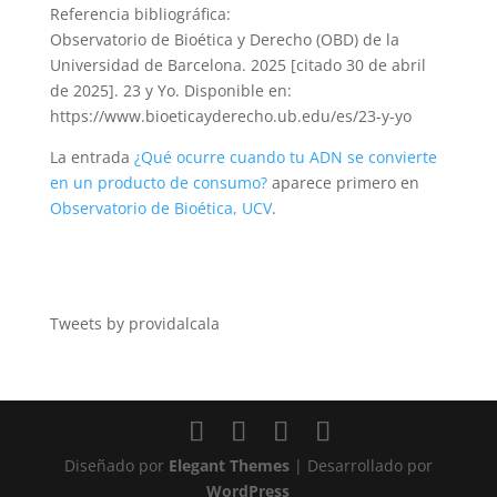
Referencia bibliográfica:
Observatorio de Bioética y Derecho (OBD) de la
Universidad de Barcelona. 2025 [citado 30 de abril
de 2025]. 23 y Yo. Disponible en:
https://www.bioeticayderecho.ub.edu/es/23-y-yo
La entrada
¿Qué ocurre cuando tu ADN se convierte
en un producto de consumo?
aparece primero en
Observatorio de Bioética, UCV
.
Tweets by providalcala
Diseñado por
Elegant Themes
| Desarrollado por
WordPress