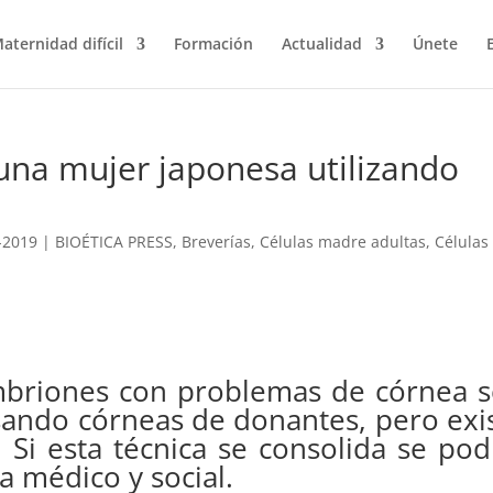
aternidad difícil
Formación
Actualidad
Únete
una mujer japonesa utilizando
-2019
|
BIOÉTICA PRESS
,
Breverías
,
Células madre adultas
,
Células
mbriones con problemas de córnea 
ando córneas de donantes, pero exi
. Si esta técnica se consolida se pod
a médico y social.