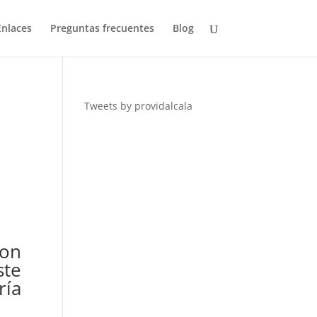
Enlaces
Preguntas frecuentes
Blog
Tweets by providalcala
son
ste
ría