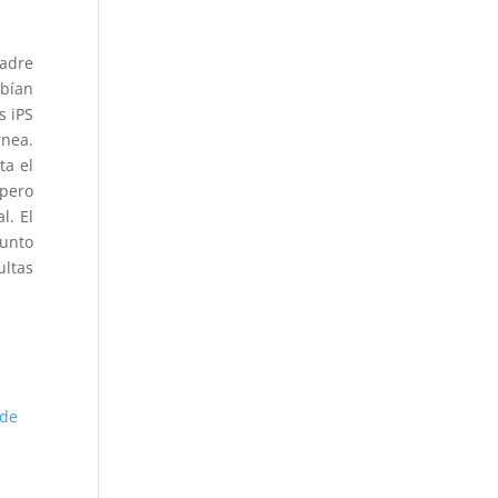
madre
bían
s iPS
rnea.
ta el
pero
l. El
punto
ultas
 de