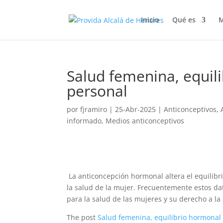
Inicio
Qué es
M
Salud femenina, equil
personal
por
fjramiro
|
25-Abr-2025
|
Anticonceptivos
,
informado
,
Medios anticonceptivos
La anticoncepción hormonal altera el equilibr
la salud de la mujer. Frecuentemente estos dat
para la salud de las mujeres y su derecho a l
The post
Salud femenina, equilibrio hormonal