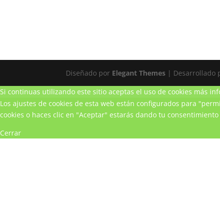
Diseñado por
Elegant Themes
| Desarrollado
Si continuas utilizando este sitio aceptas el uso de cookies
más inf
Los ajustes de cookies de esta web están configurados para "permit
cookies o haces clic en "Aceptar" estarás dando tu consentimiento 
Cerrar