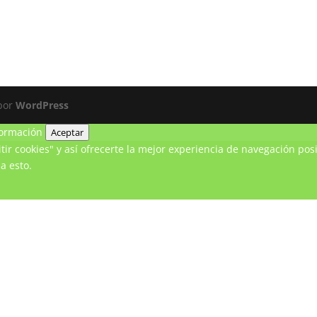
 por
WordPress
ormación
Aceptar
ir cookies" y así ofrecerte la mejor experiencia de navegación posi
a esto.