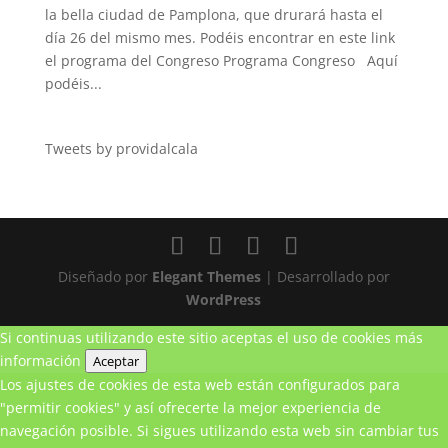
la bella ciudad de Pamplona, que drurará hasta el
día 26 del mismo mes. Podéis encontrar en este link
el programa del Congreso Programa Congreso Aquí
podéis...
Tweets by providalcala
Diseñado por
Elegant Themes
| Desarrollado por
WordPress
Si continuas utilizando este sitio aceptas el uso de cookies
más
información
Aceptar
Los ajustes de cookies de esta web están configurados para
"permitir cookies" y así ofrecerte la mejor experiencia de
navegación posible. Si sigues utilizando esta web sin cambiar tus