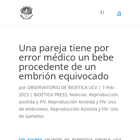
Una pareja tiene por
error médico un bebe
procedente de un
embrión equivocado
por
OBSERVATORIO DE BIOETICA UCV
|
7-Feb-
2023
|
BIOÉTICA PRESS
,
Noticias
,
Reproducción
asistida y FIV
,
Reproducción Asistida y FIV: Uso
de embriones
,
Reproducción Asistida y FIV: Uso
de Gametos
Un suceso
reciente en Argentina merece una