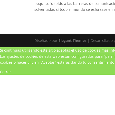
poquito. “debido a las barreras de comunicac
solventadas si todo el mundo se esforzase en 
Diseñado por
Elegant Themes
| Desarrollado
Si continuas utilizando este sitio aceptas el uso de cookies
más inf
Los ajustes de cookies de esta web están configurados para "permit
cookies o haces clic en "Aceptar" estarás dando tu consentimiento 
Cerrar