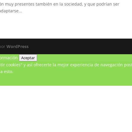
ión muy presentes también en la sociedad, y que podrían ser
adaptarse...
 por
WordPress
ormación
Aceptar
ir cookies" y así ofrecerte la mejor experiencia de navegación posi
a esto.