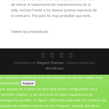
de retirar el tratamiento de mantenimiento de la
vida, incluso frente a los deseos previos expresos de
lo contrario. The post ‘Es muy probable que esté...
Tweets by providalcala
Diseñado por
Elegant Themes
| Desarrollado por
WordPress
Si continuas utilizando este sitio aceptas el uso de cookies
más
información
Aceptar
Los ajustes de cookies de esta web están configurados para
"permitir cookies" y así ofrecerte la mejor experiencia de
navegación posible. Si sigues utilizando esta web sin cambiar tus
ajustes de cookies o haces clic en "Aceptar" estarás dando tu