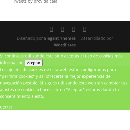
Tweets by providalcala
Diseñado por
Elegant Themes
| Desarrollado por
WordPress
Si continuas utilizando este sitio aceptas el uso de cookies
más
información
Aceptar
Los ajustes de cookies de esta web están configurados para
"permitir cookies" y así ofrecerte la mejor experiencia de
navegación posible. Si sigues utilizando esta web sin cambiar tus
ajustes de cookies o haces clic en "Aceptar" estarás dando tu
consentimiento a esto.
Cerrar