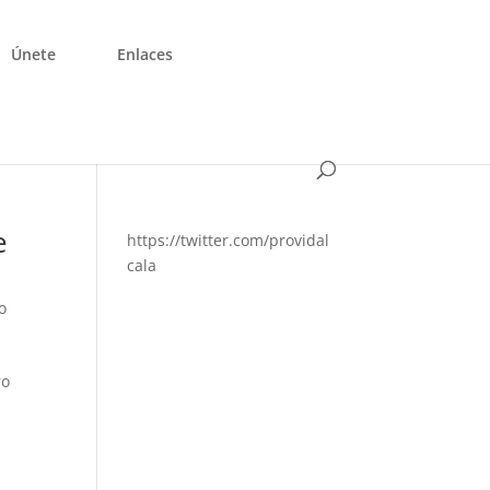
Únete
Enlaces
e
https://twitter.com/providal
cala
o
ro