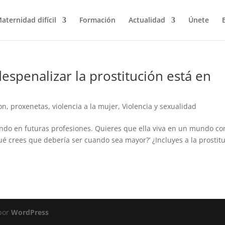
aternidad difícil
Formación
Actualidad
Únete
espenalizar la prostitución está en
on
,
proxenetas
,
violencia a la mujer
,
Violencia y sexualidad
ndo en futuras profesiones. Quieres que ella viva en un mundo co
Qué crees que debería ser cuando sea mayor?’ ¿Incluyes a la prostit
 por
WordPress