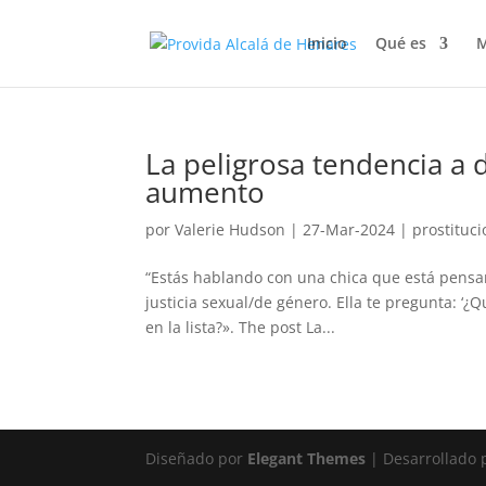
Inicio
Qué es
M
La peligrosa tendencia a d
aumento
por
Valerie Hudson
|
27-Mar-2024
|
prostituci
“Estás hablando con una chica que está pensa
justicia sexual/de género. Ella te pregunta: ‘¿
en la lista?». The post La...
Diseñado por
Elegant Themes
| Desarrollado