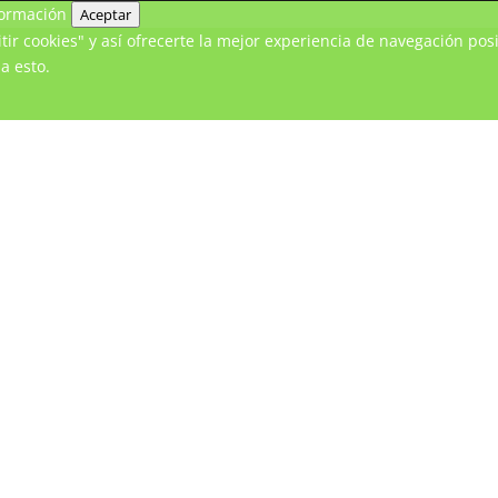
ormación
Aceptar
ir cookies" y así ofrecerte la mejor experiencia de navegación posi
a esto.