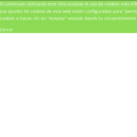
Si continuas utilizando este sitio aceptas el uso de cookies
más inf
Los ajustes de cookies de esta web están configurados para "permit
cookies o haces clic en "Aceptar" estarás dando tu consentimiento 
Cerrar