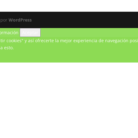
 por
WordPress
ormación
Aceptar
ir cookies" y así ofrecerte la mejor experiencia de navegación posi
a esto.