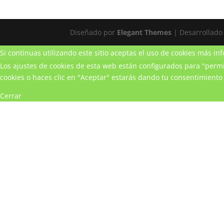
Diseñado por
Elegant Themes
| Desarrollado
Si continuas utilizando este sitio aceptas el uso de cookies
más inf
Los ajustes de cookies de esta web están configurados para "permit
cookies o haces clic en "Aceptar" estarás dando tu consentimiento 
Cerrar