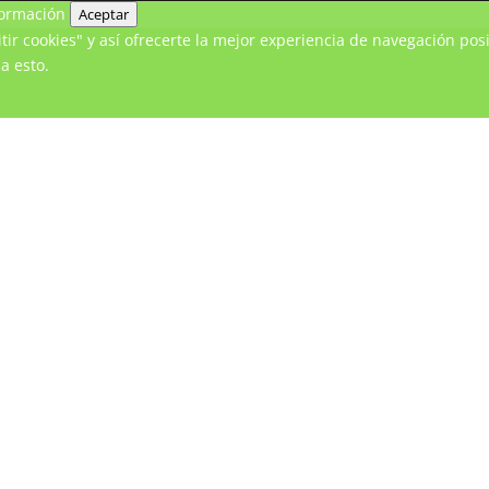
ormación
Aceptar
ir cookies" y así ofrecerte la mejor experiencia de navegación posi
a esto.