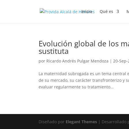
Inicio
Qué es
M
Evolución global de los 
sustituta
por
Ricardo Andrés Pulgar Mendoza
|
20-Sep-
La maternidad subrogada es un tema central en
de su mercado, su carácter transfronterizo y su
evaluar regularmente su tratamiento...
Diseñado por
Elegant Themes
| Desarrollado