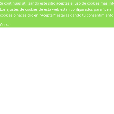
Si continuas utilizando este sitio aceptas el uso de cookies
más inf
Los ajustes de cookies de esta web están configurados para "permit
cookies o haces clic en "Aceptar" estarás dando tu consentimiento 
Cerrar