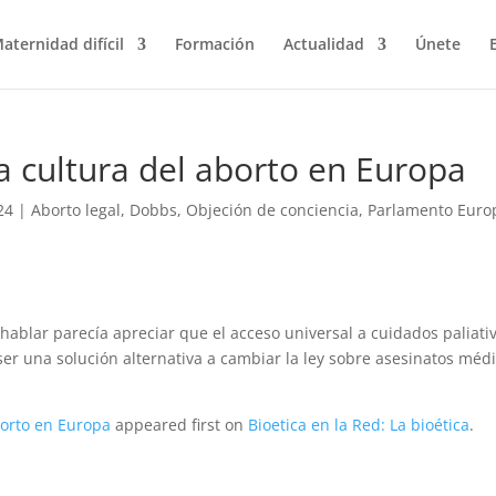
aternidad difícil
Formación
Actualidad
Únete
 cultura del aborto en Europa
24
|
Aborto legal
,
Dobbs
,
Objeción de conciencia
,
Parlamento Euro
hablar parecía apreciar que el acceso universal a cuidados paliati
ser una solución alternativa a cambiar la ley sobre asesinatos méd
borto en Europa
appeared first on
Bioetica en la Red: La bioética
.