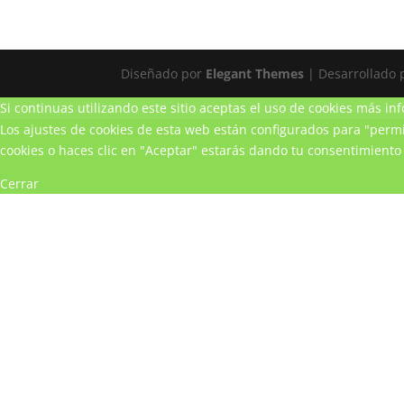
Diseñado por
Elegant Themes
| Desarrollado
Si continuas utilizando este sitio aceptas el uso de cookies
más inf
Los ajustes de cookies de esta web están configurados para "permit
cookies o haces clic en "Aceptar" estarás dando tu consentimiento 
Cerrar