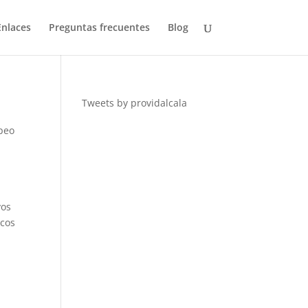
Enlaces
Preguntas frecuentes
Blog
Tweets by providalcala
peo
vos
icos