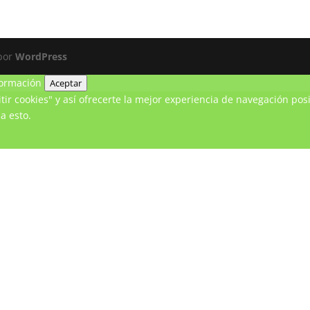
 por
WordPress
ormación
Aceptar
ir cookies" y así ofrecerte la mejor experiencia de navegación posi
a esto.