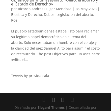
Objetivos para un asesinato: «Alito, el aborto y
el Estado de Derecho»
por
Ricardo Andrés Pulgar Mendoza
|
28-May-2023
|
Bioetica y Derecho
,
Dobbs
,
Legislacion del aborto
,
Roe
El pueblo estadounidense estaba listo para reclamar
su legítimo papel democrático en el tema del
aborto. Solo necesitaban un hombre con el coraje y
la claridad del juez Samuel Alito para asumir el costo
de restaurarlo. The post Objetivos para un asesinato:
«Alito, el...
Tweets by providalcala
Diseñado por
Elegant Themes
| Desarrollado por