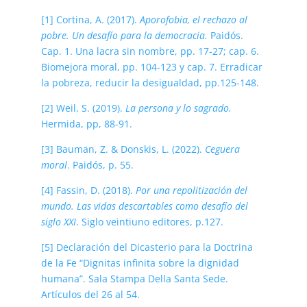
[1]
Cortina, A. (2017).
Aporofobia, el rechazo al
pobre. Un desafío para la democracia.
Paidós.
Cap. 1. Una lacra sin nombre, pp. 17-27; cap. 6.
Biomejora moral, pp. 104-123 y cap. 7. Erradicar
la pobreza, reducir la desigualdad, pp.125-148.
[2]
Weil, S. (2019).
La persona y lo sagrado.
Hermida, pp, 88-91.
[3]
Bauman, Z. & Donskis, L. (2022).
Ceguera
moral
. Paidós, p. 55.
[4]
Fassin, D. (2018).
Por una repolitización del
mundo. Las vidas descartables como desafío del
siglo XXI
. Siglo veintiuno editores, p.127.
[5]
Declaración del Dicasterio para la Doctrina
de la Fe “Dignitas infinita sobre la dignidad
humana”. Sala Stampa Della Santa Sede.
Artículos del 26 al 54.