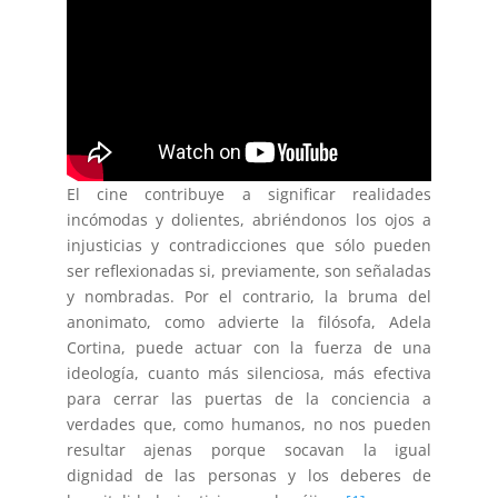
El cine contribuye a significar realidades
incómodas y dolientes, abriéndonos los ojos a
injusticias y contradicciones que sólo pueden
ser reflexionadas si, previamente, son señaladas
y nombradas. Por el contrario, la bruma del
anonimato, como advierte la filósofa, Adela
Cortina, puede actuar con la fuerza de una
ideología, cuanto más silenciosa, más efectiva
para cerrar las puertas de la conciencia a
verdades que, como humanos, no nos pueden
resultar ajenas porque socavan la igual
dignidad de las personas y los deberes de