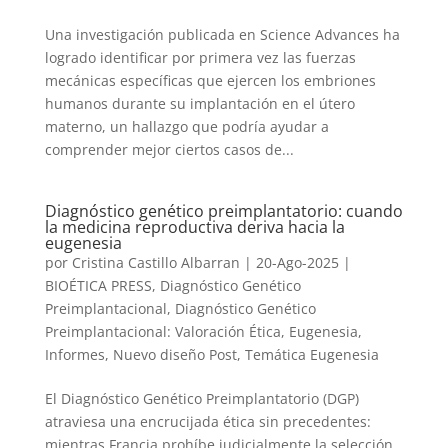
Una investigación publicada en Science Advances ha
logrado identificar por primera vez las fuerzas
mecánicas específicas que ejercen los embriones
humanos durante su implantación en el útero
materno, un hallazgo que podría ayudar a
comprender mejor ciertos casos de...
Diagnóstico genético preimplantatorio: cuando
la medicina reproductiva deriva hacia la
eugenesia
por
Cristina Castillo Albarran
|
20-Ago-2025
|
BIOÉTICA PRESS
,
Diagnóstico Genético
Preimplantacional
,
Diagnóstico Genético
Preimplantacional: Valoración Ética
,
Eugenesia
,
Informes
,
Nuevo diseño Post
,
Temática Eugenesia
El Diagnóstico Genético Preimplantatorio (DGP)
atraviesa una encrucijada ética sin precedentes:
mientras Francia prohíbe judicialmente la selección