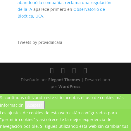
abandonó la compañía, reclama una regulación
de la IA
aparece primero en
Observatorio de
Bioética, UCV
.
Tweets by providalcala
Diseñado por
Elegant Themes
| Desarrollado
por
WordPress
Si continuas utilizando este sitio aceptas el uso de cookies
más
información
Aceptar
Los ajustes de cookies de esta web están configurados para
"permitir cookies" y así ofrecerte la mejor experiencia de
navegación posible. Si sigues utilizando esta web sin cambiar tus