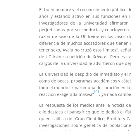
El buen nombre y el reconocimiento público de
años y estando activo en sus funciones en l
investigadores de la Universidad afirmaro
perjudicadas por su conducta y concluyeron q
razón de sexo de la UC Irvine en los casos d
diferencia de muchos acosadores que tienen r
tener sexo, Ayala no cruzó esos límites”, seña
de UC Irvine a petición de
Science
. “Pero es e
cargos de la universidad le advirtieron que dej
La universidad le despidió de inmediato y el 
como de becas, programas académicos y cáted
todo el mundo firmaron una declaración en la
[4]
reacción exagerada masiva”
, ya nada cambi
La respuesta de los medios ante la noticia de
ello destaca el panegírico que le dedicó el fí
quien califica de “Gran Científico, Erudito y 
investigaciones sobre genética de poblacion