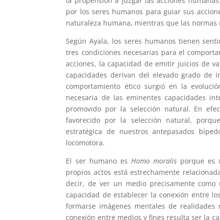
la propensión a juzgar las acciones humanas
por los seres humanos para guiar sus accione
naturaleza humana, mientras que las normas mo
Según Ayala, los seres humanos tienen senti
tres condiciones necesarias para el comporta
acciones, la capacidad de emitir juicios de va
capacidades derivan del elevado grado de in
comportamiento ético surgió en la evoluci
necesaria de las eminentes capacidades int
promovido por la selección natural. En efec
favorecido por la selección natural, porq
estratégica de nuestros antepasados bíped
locomotora.
El ser humano es
Homo moralis
porque es
propios actos está estrechamente relacionada
decir, de ver un medio precisamente como 
capacidad de establecer la conexión entre los
formarse imágenes mentales de realidades n
conexión entre medios y fines resulta ser la 