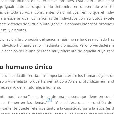
camente infinito, de experiencias posibles. Está claro que el gen
lgo igualmente claro que no lo determina en un sentido estricto
s de toda su vida, conscientes o no, influyen en lo que el indi
 para esperar que los genomas de individuos con atributos excel
ente dotados de virtud o inteligencia. Genomas idénticos produce
r muy distintos.
 clonación, la clonación del genoma, aún no se ha desarrollado has
 individuo humano sano, mediante clonación. Pero lo verdadera
r clonación sería una persona muy diferente de aquella cuyo gen
go humano único
ciencia es la diferencia más importante entre los humanos y los 
ósofo y genetista lo que ha permitido a Ayala profundizar en la i
 necesario de la naturaleza humana.
ento moral como “las acciones de una persona que tiene en cuen
[8]
nes tienen en los demás.”
Y considera que la cuestión de s
camente puede referirse tanto a la capacidad para la ética (es d