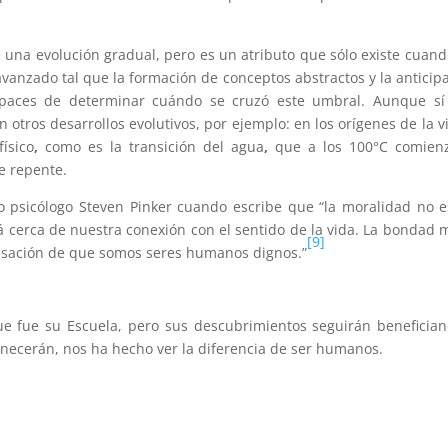
e una evolución gradual, pero es un atributo que sólo existe cuand
vanzado tal que la formación de conceptos abstractos y la anticip
apaces de determinar cuándo se cruzó este umbral. Aunque sí
ros desarrollos evolutivos, por ejemplo: en los orígenes de la v
ísico
,
como es la transición del agua
,
que a los 100°C comienz
de repente.
do psicólogo Steven Pinker cuando escribe que “la moralidad no 
tá cerca de nuestra conexión con el sentido de la vida. La bondad 
[9]
ensación de que somos seres humanos dignos.”
e fue su Escuela, pero sus descubrimientos seguirán beneficia
ecerán, nos ha hecho ver la diferencia de ser humanos.