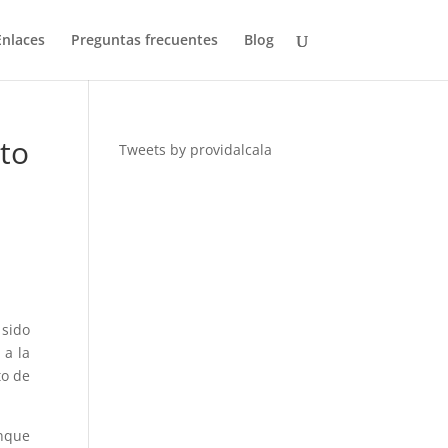
Enlaces
Preguntas frecuentes
Blog
ito
Tweets by providalcala
 sido
 a la
to de
unque