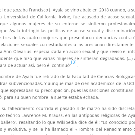
l que gozaba Francisco J. Ayala se vino abajo en 2018 cuando, a s
a Universidad de California Irvine, fue acusado de acoso sexual
n que algunas mujeres de su entorno se sintieron profesional
ue Ayala infringió las políticas de acoso sexual y discriminació
e tres de las cuatro mujeres que presentaron denuncias contra é
elaciones sexuales con estudiantes o las presionan directamente
la Ann Olivarius, especializada en acoso sexual y que revisó el in
vidente que hizo que varias mujeres se sintieran degradadas. (…) 
[3]
ara de actuar así, pero él continuó”
.
nombre de Ayala fue retirado de la Facultad de Ciencias Biológicas
ras subvencionadas. Y aunque más de cien académicos de la UCI
 que expresaban su preocupación, pues las sanciones constituían
ó, para su buen nombre la suerte estaba echada
.
 su fallecimiento ocurrida el pasado 4 de marzo ha sido discreta
sico teórico Lawrence M. Krauss, en las antípodas religiosas de Aya
Caballero”, resaltando lo que Wikipedia dice de él: “Es conocido po
es y evolutiva, y se le ha llamado el «Hombre del Renacimiento 