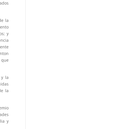
tados
de la
mento
os; y
encia
dente
inton
n que
 y la
uidas
de la
remio
dades
lia y