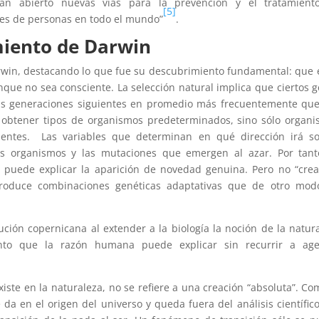
 han abierto nuevas vías para la prevención y el tratamient
[5]
nes de personas en todo el mundo”
.
miento de Darwin
arwin, destacando lo que fue su descubrimiento fundamental: que 
que no sea consciente. La selección natural implica que ciertos 
las generaciones siguientes en promedio más frecuentemente qu
de obtener tipos de organismos predeterminados, sino sólo organ
entes. Las variables que determinan en qué dirección irá so
los organismos y las mutaciones que emergen al azar. Por tant
e puede explicar la aparición de novedad genuina. Pero no “crea
produce combinaciones genéticas adaptativas que de otro mod
ución copernicana al extender a la biología la noción de la natur
to que la razón humana puede explicar sin recurrir a age
iste en la naturaleza, no se refiere a una creación “absoluta”. Co
 da en el origen del universo y queda fuera del análisis científico