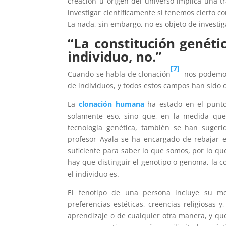
creación u origen del universo implica una t
investigar científicamente si tenemos cierto c
La nada, sin embargo, no es objeto de investig
“La constitución genéti
individuo, no.”
[7]
Cuando se habla de clonación
nos podemos 
de individuos, y todos estos campos han sido o
La
clonación humana
ha estado en el punto 
solamente eso, sino que, en la medida que
tecnología genética, también se han sugeri
profesor Ayala se ha encargado de rebajar 
suficiente para saber lo que somos, por lo qu
hay que distinguir el genotipo o genoma, la co
el individuo es.
El fenotipo de una persona incluye su morf
preferencias estéticas, creencias religiosas 
aprendizaje o de cualquier otra manera, y que 