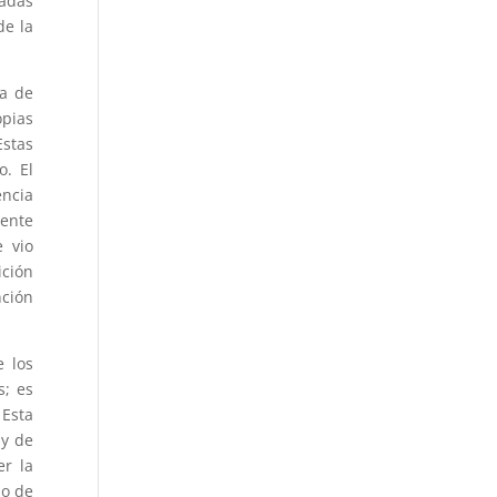
tadas
de la
ia de
opias
Estas
o. El
ncia
mente
e vio
ición
nción
e los
s; es
 Esta
 y de
er la
lo de