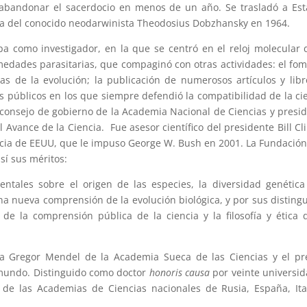
ó abandonar el sacerdocio en menos de un año. Se trasladó a Es
ela del conocido neodarwinista Theodosius Dobzhansky en 1964.
pa como investigador, en la que se centró en el reloj molecular 
medades parasitarias, que compaginó con otras actividades: el fo
as de la evolución; la publicación de numerosos artículos y libr
 públicos en los que siempre defendió la compatibilidad de la ci
del consejo de gobierno de la Academia Nacional de Ciencias y presi
 Avance de la Ciencia. Fue asesor científico del presidente Bill Cl
ncia de EEUU, que le impuso George W. Bush en 2001. La Fundació
sí sus méritos:
entales sobre el origen de las especies, la diversidad genética
a nueva comprensión de la evolución biológica, y por sus disting
de la comprensión pública de la ciencia y la filosofía y ética 
ia Gregor Mendel de la Academia Sueca de las Ciencias y el p
mundo. Distinguido como doctor
honoris causa
por veinte universi
e las Academias de Ciencias nacionales de Rusia, España, Ita