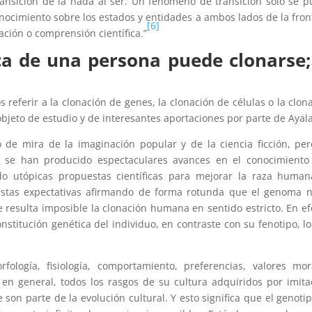
ransición de la nada al ser. Un fenómeno de transición sólo se 
onocimiento sobre los estados y entidades a ambos lados de la fron
[6]
ación o comprensión científica.”
ca de una persona puede clonarse;
referir a la clonación de genes, la clonación de células o la clon
bjeto de estudio y de interesantes aportaciones por parte de Ayala
de mira de la imaginación popular y de la ciencia ficción, pe
 se han producido espectaculares avances en el conocimiento 
do utópicas propuestas científicas para mejorar la raza human
estas expectativas afirmando de forma rotunda que el genoma 
e resulta imposible la clonación humana en sentido estricto. En ef
nstitución genética del individuo, en contraste con su fenotipo, l
ología, fisiología, comportamiento, preferencias, valores mor
y, en general, todos los rasgos de su cultura adquiridos por imita
son parte de la evolución cultural. Y esto significa que el genoti