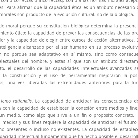
 como correctas o incorrectas), como a las normas morales acep
s. Para afirmar que la capacidad ética es un atributo necesario 
rales son producto de la evolución cultural, no de la biológica.
do moral porque su constitución biológica determina la presenc
miento ético: la capacidad de prever las consecuencias de las pr
lor y la capacidad de elegir entre cursos de acción alternativos. 
teligencia alcanzado por el ser humano en su proceso evolutiv
ón no porque sea
adaptativo en sí mismo, sino como consecue
electuales del hombre, y éstas sí que son un atributo directa
to, el desarrollo de las capacidades intelectuales avanzadas s
ue la construcción y el uso de herramientas mejoraron la pos
os, una vez liberadas las extremidades anteriores para la fu
Homo rationalis
. La capacidad de anticipar las consecuencias d
 con la capacidad de establecer la conexión entre medios y fine
un medio, como algo que sirve a un fin o propósito concreto.
 medios y sus fines requiere la capacidad de anticipar el futuro
o presentes o incluso no existentes. La capacidad de establec
capacidad intelectual fundamental que ha hecho posible el desarrol