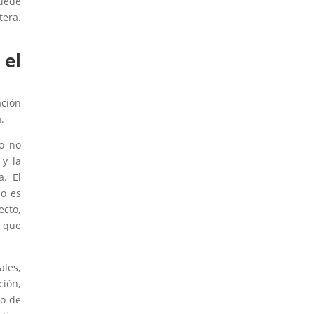
puede
tera.
 el
ación
.
ro no
y la
a. El
no es
ecto,
o que
ales,
ción,
po de