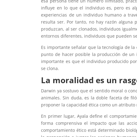
esa persona tiene un número ilimitado, prácti
influye en lo que el individuo es, pero es a
experiencias de un individuo humano a travé
resulta ser. Por tanto, no hay razón alguna
produzcan, al ser clonados, individuos igualm
entornos diferentes, individuos que pueden se
Es importante señalar que la tecnología de la
punto de hacer posible la producción de un
importante es que el individuo producido po
se clona.
La moralidad es un ras
Darwin ya sostuvo que el sentido moral o con
animales. Sin duda, es la doble faceta de fil
proponer la capacidad ética como un atributo
En primer lugar, Ayala define el comportami
forma comprensiva el impacto que las accio
comportamiento ético está determinado biológi