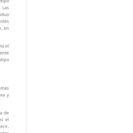
otipo
. Las
viduo
entes
n, en
ta el
mente
otipo
demás
dea y
ta de
i el
ecir,