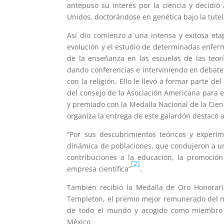
antepuso su interés por la ciencia y decidi
Unidos, doctorándose en genética bajo la tut
Así dio comienzo a una intensa y exitosa eta
evolución y el estudio de determinadas enfer
de la enseñanza en las escuelas de las teorí
dando conferencias e interviniendo en debates
con la religión. Ello le llevó a formar parte 
del consejo de la Asociación Americana para el
y premiado con la Medalla Nacional de la Cie
organiza la entrega de este galardón destacó a
“Por sus descubrimientos teóricos y experim
dinámica de poblaciones, que condujeron a un
contribuciones a la educación, la promoción 
[2]
empresa científica”
.
También recibió la Medalla de Oro Honorar
Templeton, el premio mejor remunerado del 
de todo el mundo y acogido como miembro d
México.