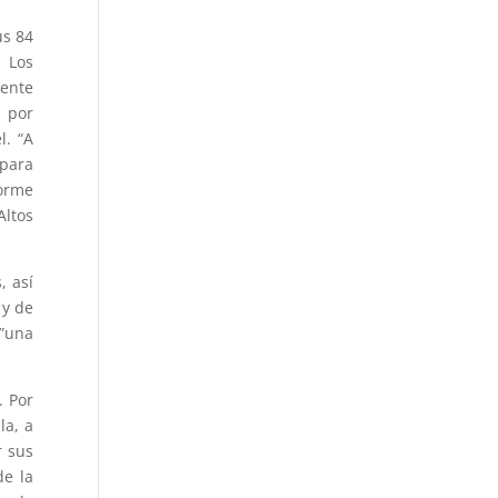
us 84
. Los
mente
n por
l. “A
 para
forme
Altos
, así
 y de
 ”una
. Por
la, a
r sus
de la