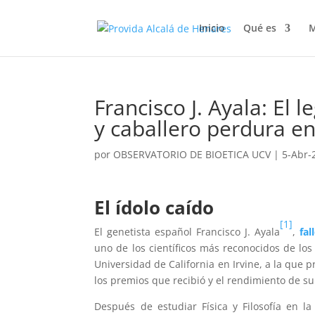
Inicio
Qué es
M
Francisco J. Ayala: El 
y caballero perdura en
por
OBSERVATORIO DE BIOETICA UCV
|
5-Abr-
El ídolo caído
[1]
El genetista español Francisco J. Ayala
,
fal
uno de los científicos más reconocidos de lo
Universidad de California en Irvine, a la que p
los premios que recibió y el rendimiento de su
Después de estudiar Física y Filosofía en 