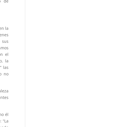
o de
en la
genes
e sus
ismos
n el
o, la
” las
o no
aleza
ntes
mo él
: “La