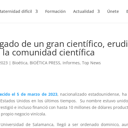
aternidad difícil
Formación
Actualidad
Únete
legado de un gran científico, erud
 la comunidad científica
2023
|
Bioética
,
BIOÉTICA PRESS
,
Informes
,
Top News
lecido el 5 de marzo de 2023
, nacionalizado estadounidense, ha
s Estados Unidos en los últimos tiempos. Su nombre estuvo unido
restigió e incluso financió con hasta 10 millones de dólares produc
 propio negocio vinícola.
la Universidad de Salamanca, llegó a ser ordenado dominico, a