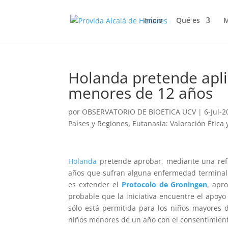
Inicio
Qué es
M
Holanda pretende apli
menores de 12 años
por
OBSERVATORIO DE BIOETICA UCV
|
6-Jul-
Países y Regiones
,
Eutanasia: Valoración Ética 
Holanda
pretende aprobar, mediante una refor
años que sufran alguna enfermedad terminal.
es extender el
Protocolo de Groningen
, apr
probable que la iniciativa encuentre el apoy
sólo está permitida para los niños mayores 
niños menores de un año con el consentimient