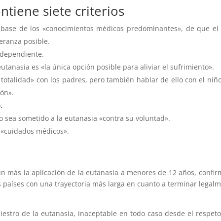
tiene siete criterios
a base de los «conocimientos médicos predominantes», de que el
eranza posible.
ndependiente.
tanasia es «la única opción posible para aliviar el sufrimiento».
totalidad» con los padres, pero también hablar de ello con el niñ
ón».
o
.
 sea sometido a la eutanasia «contra su voluntad».
n «cuidados médicos».
 más la aplicación de la eutanasia a menores de 12 años, confir
 países con una trayectoria más larga en cuanto a terminar legal
estro de la eutanasia, inaceptable en todo caso desde el respeto