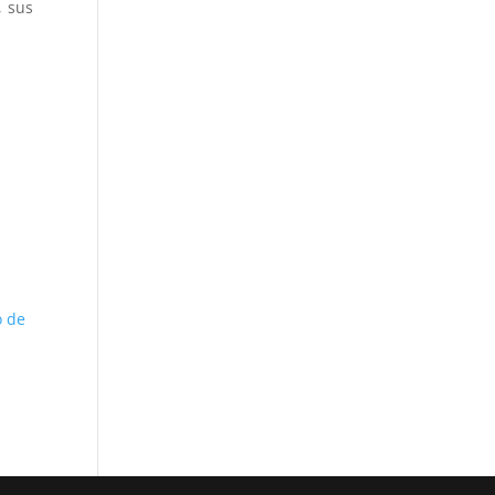
, sus
o de