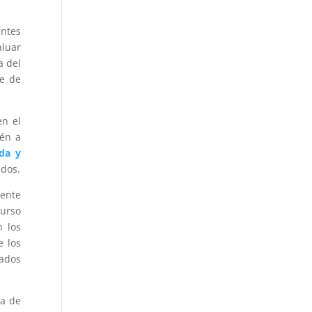
entes
aluar
a del
te de
en el
ién a
da y
ados.
iente
curso
n los
e los
nados
sa de