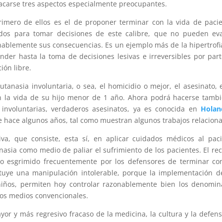
acarse tres aspectos especialmente preocupantes.
rimero de ellos es el de proponer terminar con la vida de paci
ados para tomar decisiones de este calibre, que no pueden ev
blemente sus consecuencias. Es un ejemplo más de la hipertrofi
der hasta la toma de decisiones lesivas e irreversibles por par
ión libre.
utanasia involuntaria, o sea, el homicidio o mejor, el asesinato, 
n la vida de su hijo menor de 1 año. Ahora podrá hacerse tamb
 involuntarias, verdaderos asesinatos, ya es conocida en
Holan
e hace algunos años, tal como muestran algunos trabajos relacion
iva, que consiste, esta sí, en aplicar cuidados médicos al pac
anasia como medio de paliar el sufrimiento de los pacientes. El re
to esgrimido frecuentemente por los defensores de terminar co
stituye una manipulación intolerable, porque la implementación d
 niños, permiten hoy controlar razonablemente bien los denomi
r los medios convencionales.
or y más regresivo fracaso de la medicina, la cultura y la defen