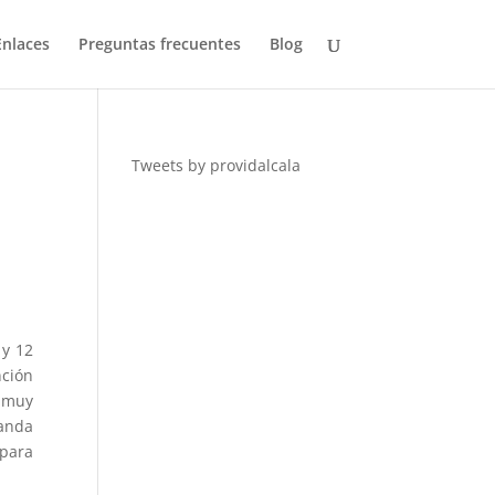
Enlaces
Preguntas frecuentes
Blog
Tweets by providalcala
 y 12
nción
s muy
landa
 para