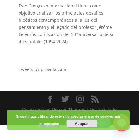
Este Congreso Internacional tiene como
objetivo analizar los principales desafíos
bioéticos contemporáneos a la luz del
pensamiento y el legado del profesor Jérôme
Lejeune, con ocasión del 30º aniversario de su
dies natalis (1994-2024).
Tweets by providalcala
Diseñado por
Elegant Themes
| Desarrollado
por
WordPress
Si continuas utilizando este sitio aceptas el uso de cookies
más
Haz tu consulta
Aceptar
información
Open