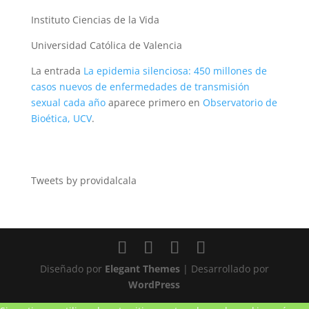
Instituto Ciencias de la Vida
Universidad Católica de Valencia
La entrada
La epidemia silenciosa: 450 millones de
casos nuevos de enfermedades de transmisión
sexual cada año
aparece primero en
Observatorio de
Bioética, UCV
.
Tweets by providalcala
Diseñado por
Elegant Themes
| Desarrollado por
WordPress