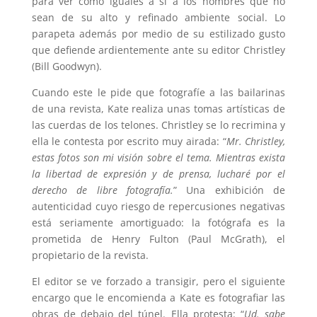
para ver como iguales a sí a los hombres que no
sean de su alto y refinado ambiente social. Lo
parapeta además por medio de su estilizado gusto
que defiende ardientemente ante su editor Christley
(Bill Goodwyn).
Cuando este le pide que fotografíe a las bailarinas
de una revista, Kate realiza unas tomas artísticas de
las cuerdas de los telones. Christley se lo recrimina y
ella le contesta por escrito muy airada: “
Mr. Christley,
estas fotos son mi visión sobre el tema.
Mientras exista
la libertad de expresión y de prensa, lucharé por el
derecho de libre fotografía.
” Una exhibición de
autenticidad cuyo riesgo de repercusiones negativas
está seriamente amortiguado: la fotógrafa es la
prometida de Henry Fulton (Paul McGrath), el
propietario de la revista.
El editor se ve forzado a transigir, pero el siguiente
encargo que le encomienda a Kate es fotografiar las
obras de debajo del túnel. Ella protesta: “
Ud. sabe