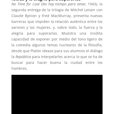
No Time for Love
(
No hay tiempo para amar,
1943), la
segunda entrega de la trilogía de Mitchel Leisen con
Claude Bynion y Fred MacMurray, presenta nuevas
barreras que impiden la relación auténtica entre los
varones y las mujeres, y, sobre todo, la fuerza y la
alegría para superarlas. Muestra una insólita
capacidad de exponer por medio del tono ligero de
la comedia algunos temas nucleares de la filosofía,
desde que Platón idease para sus alumnos el diálogo
la
República
para interpelarles acerca lo que se ha de
buscar para hacer buena la ciudad entre los
hombres.