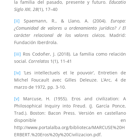
la familia del pasado, presente y futuro.
Educatio
Siglo XXI
,
28
(1), 17–40
[ii]
Spaemann, R., & Llano, A. (2004).
Europa:
¿Comunidad de valores u ordenamiento jurídico? / El
carácter relacional de los valores cívicos.
Madrid:
Fundación Iberdrola.
[iii]
Ros Codoñer, J. (2018). La familia como relación
social.
Correlatos
1(1), 11-41
[iv]
‘Les intellectuels et le pouvoir’, Entretien de
Michel Foucault avec Gilles Deleuze. L’Arc, 4 de
marzo de 1972, pp. 3-10.
[v]
Marcuse, H. (1955). Eros and civilization: A
Philosophical Inquiry into Freud. (J. García Ponce,
Trad.). Boston: Bacon Press. Versión en castellano
disponible en
http://www.portalalba.org/biblioteca/MARCUSE%20H
ERBERT.%20Eros%20y%20Civilizacion.pdf.