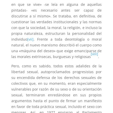
en que se vive» -se leía en alguna de aquellas
pintadas- «es necesario antes ser capaz de
discutirse a sí mis­mo». Se trataba, en definitiva, de
cuestionar las verda­des institucionales y las normas
con que la sociedad, la moral, la religión, e incluso la
propia naturaleza, estruc­turan la personalidad del
individuo
[vii]
. Frente a toda deontología o moral
natural, el nuevo marxismo describió el cuerpo como
una «máquina del deseo» que exige emanciparse de
[viii]
las morales extrínsecas, burguesas y religiosas
.
Pero, como es sabido, todos estos adalides de la
libertad sexual, autoproclamados progresistas por
su encendida defensa de los derechos sexuales de
colectivos que, en su momento, eran especialmente
vulnerables por razón de su sexo o de su orientación
sexual, terminaron enredándose en sus propios
argumentos hasta el punto de firmar un manifiesto
en favor de toda práctica sexual, incluido el sexo con
menores. Así, en 1977 enviaron al Parlamento