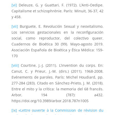
[vi]
Deleuze, G. y Guattari, F. (1972). L’Anti-Oedipe.
Capitalisme et schizophrénie. París: Minuit, 36-37, 42
y 458.
[vii]
Burguete, E. Revolución Sexual y neovitalismo.
Los servicios gestacionales en la reconfiguración
social, como reproductor, del colectivo queer.
Cuadernos de Bioética 30 (99). Mayo-agosto 2019.
Asociación Española de Bioética y Ética Médica: 159-
170
[viii]
Courtine, J.-J. (2011). L’invention du corps. En:
Canut, C. y Prieur, J.-M. (dirs.) (2011). 1968-2008.
Evénements de paroles. París: Michel Houdiard, pp.
277-284 (283). Citado en Sánchez-Prieto, J. M. (2018).
Entre el mito y la crítica: la memoria del 68 francés.
Arbor, 194 (787): a432.
https://doi.org/10.3989/arbor.2018.787n1005
[ix]
«Lettre ouverte à la Commission de révision du