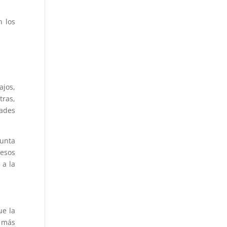
n los
ajos,
tras,
ades
junta
 esos
 a la
ue la
 más