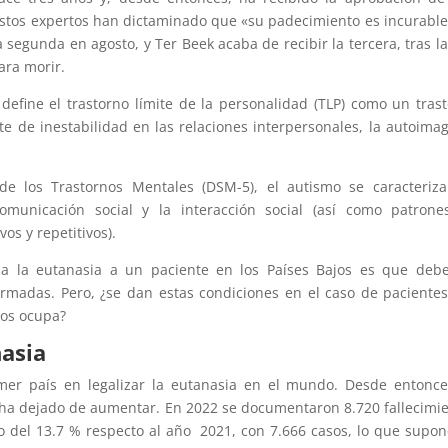
. Estos expertos han dictaminado que «su padecimiento es incurable
a segunda en agosto, y Ter Beek acaba de recibir la tercera, tras l
ara morir.
define el trastorno límite de la personalidad (TLP) como un tras
e de inestabilidad en las relaciones interpersonales, la autoima
de los Trastornos Mentales (DSM-5), el autismo se caracteriz
comunicación social y la interacción social (así como patron
os y repetitivos).
a la eutanasia a un paciente en los Países Bajos es que debe
rmadas. Pero, ¿se dan estas condiciones en el caso de paciente
nos ocupa?
asia
mer país en legalizar la eutanasia en el mundo. Desde entonce
ha dejado de aumentar. En 2022 se documentaron 8.720 fallecimi
o del 13.7 % respecto al año 2021, con 7.666 casos, lo que supo