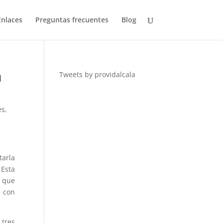
Enlaces
Preguntas frecuentes
Blog
a
Tweets by providalcala
es
,
tarla
 Esta
e que
r con
 tres