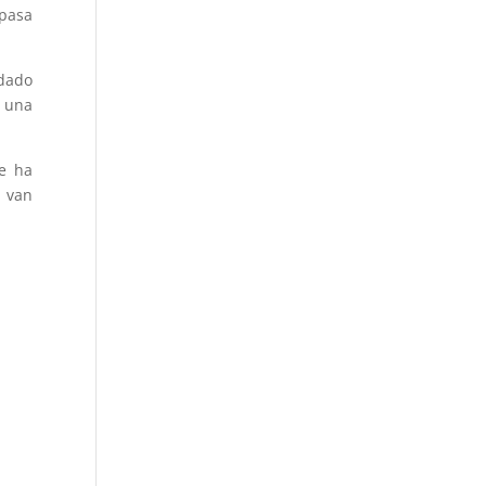
 pasa
idado
n una
se ha
 van