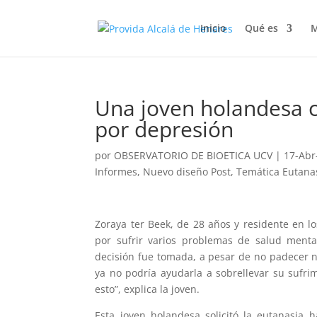
Inicio
Qué es
M
Una joven holandesa c
por depresión
por
OBSERVATORIO DE BIOETICA UCV
|
17-Abr
Informes
,
Nuevo diseño Post
,
Temática Eutana
Zoraya ter Beek, de 28 años y residente en lo
por sufrir varios problemas de salud menta
decisión fue tomada, a pesar de no padecer 
ya no podría ayudarla a sobrellevar su sufri
esto”, explica la joven.
Esta joven holandesa solicitó la eutanasia 