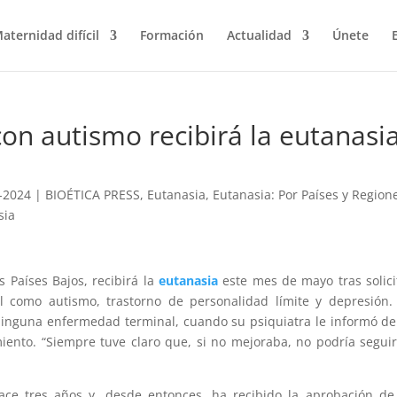
aternidad difícil
Formación
Actualidad
Únete
on autismo recibirá la eutanasi
-2024
|
BIOÉTICA PRESS
,
Eutanasia
,
Eutanasia: Por Países y Region
sia
s Países Bajos, recibirá la
eutanasia
este mes de mayo tras solici
l como autismo, trastorno de personalidad límite y depresión.
ninguna enfermedad terminal, cuando su psiquiatra le informó d
miento. “Siempre tuve claro que, si no mejoraba, no podría segui
hace tres años y, desde entonces, ha recibido la aprobación de