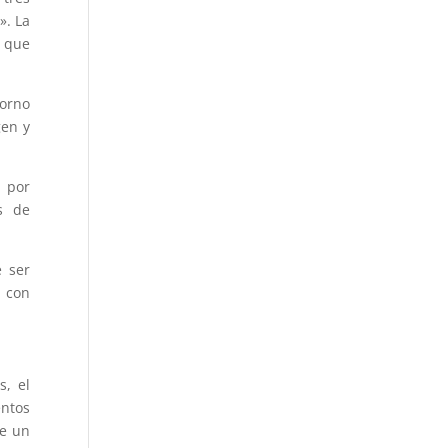
». La
a que
torno
gen y
a por
es de
 ser
s con
s, el
entos
ne un