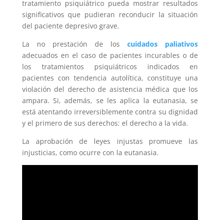
tratamiento psiquiátrico pueda mostrar resultados
significativos que pudieran reconducir la situación
del paciente depresivo grave.
La no prestación de los
cuidados paliativos
adecuados en el caso de pacientes incurables o de
los tratamientos psiquiátricos indicados en
pacientes con tendencia autolítica, constituye una
violación del derecho de asistencia médica que los
ampara. Si, además, se les aplica la eutanasia, se
está atentando irreversiblemente contra su dignidad
y el primero de sus derechos: el derecho a la vida.
La aprobación de leyes injustas promueve las
injusticias, como ocurre con la eutanasia.