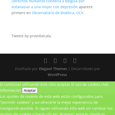
Derechos Humanos condena a Bélgica por
eutanasiar a una mujer con depresión
aparece
primero en
Observatorio de Bioética, UCV
.
Tweets by providalcala
Diseñado por
Elegant Themes
| Desarrollado por
WordPress
Si continuas utilizando este sitio aceptas el uso de cookies
más
información
Aceptar
Los ajustes de cookies de esta web están configurados para
"permitir cookies" y así ofrecerte la mejor experiencia de
navegación posible. Si sigues utilizando esta web sin cambiar tus
ajustes de cookies o haces clic en "Aceptar" estarás dando tu