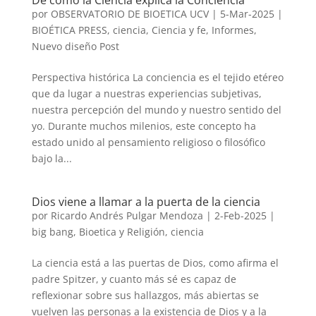
De cómo la Ciencia explica la Conciencia
por
OBSERVATORIO DE BIOETICA UCV
|
5-Mar-2025
|
BIOÉTICA PRESS
,
ciencia
,
Ciencia y fe
,
Informes
,
Nuevo diseño Post
Perspectiva histórica La conciencia es el tejido etéreo
que da lugar a nuestras experiencias subjetivas,
nuestra percepción del mundo y nuestro sentido del
yo. Durante muchos milenios, este concepto ha
estado unido al pensamiento religioso o filosófico
bajo la...
Dios viene a llamar a la puerta de la ciencia
por
Ricardo Andrés Pulgar Mendoza
|
2-Feb-2025
|
big bang
,
Bioetica y Religión
,
ciencia
La ciencia está a las puertas de Dios, como afirma el
padre Spitzer, y cuanto más sé es capaz de
reflexionar sobre sus hallazgos, más abiertas se
vuelven las personas a la existencia de Dios y a la