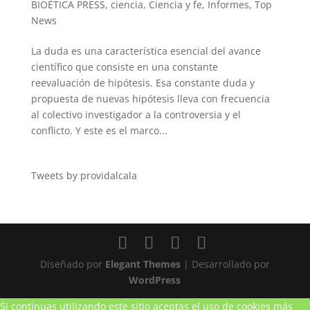
BIOÉTICA PRESS
,
ciencia
,
Ciencia y fe
,
Informes
,
Top
News
La duda es una característica esencial del avance
científico que consiste en una constante
reevaluación de hipótesis. Esa constante duda y
propuesta de nuevas hipótesis lleva con frecuencia
al colectivo investigador a la controversia y el
conflicto. Y este es el marco...
Tweets by providalcala
Diseñado por
Elegant Themes
| Desarrollado por
WordPress
Si continuas utilizando este sitio aceptas el uso de cookies
más