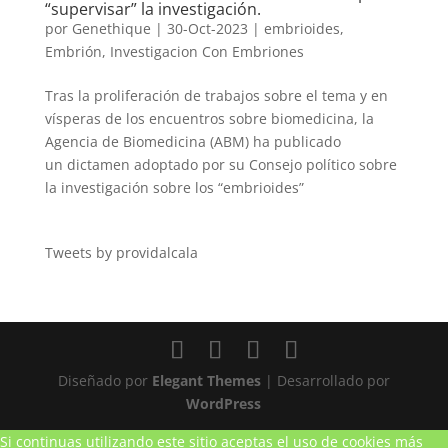
“supervisar” la investigación.
por
Genethique
|
30-Oct-2023
|
embrioides
,
Embrión
,
Investigacion Con Embriones
Tras la proliferación de trabajos sobre el tema y en
vísperas de los encuentros sobre biomedicina, la
Agencia de Biomedicina (ABM) ha publicado
un dictamen adoptado por su Consejo político sobre
la investigación sobre los “embrioides”
Tweets by providalcala
Diseñado por
Elegant Themes
| Desarrollado por
WordPress
Si continuas utilizando este sitio aceptas el uso de cookies
más