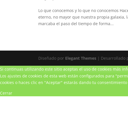
Lo que conocemos y lo que no conocemos Hace 
eterno, no mayor que nuestra propia galaxia, l
marcaba el paso del tiempo de forma...
Diseñado por
Elegant Themes
| Desarrollado
Si continuas utilizando este sitio aceptas el uso de cookies
más inf
Los ajustes de cookies de esta web están configurados para "permit
cookies o haces clic en "Aceptar" estarás dando tu consentimiento 
Cerrar