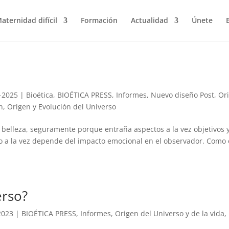
aternidad difícil
Formación
Actualidad
Únete
-2025
|
Bioética
,
BIOÉTICA PRESS
,
Informes
,
Nuevo diseño Post
,
Or
n
,
Origen y Evolución del Universo
a belleza, seguramente porque entraña aspectos a la vez objetivos 
ro a la vez depende del impacto emocional en el observador. Como
erso?
2023
|
BIOÉTICA PRESS
,
Informes
,
Origen del Universo y de la vida
,