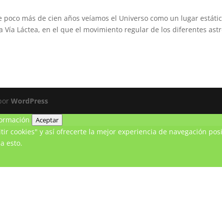
poco más de cien años veíamos el Universo como un lugar estátic
a Vía Láctea, en el que el movimiento regular de los diferentes ast
 por
WordPress
ormación
Aceptar
ir cookies" y así ofrecerte la mejor experiencia de navegación posi
a esto.