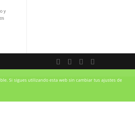
o y
ros
ble. Si sigues utilizando esta web sin cambiar tus ajustes de