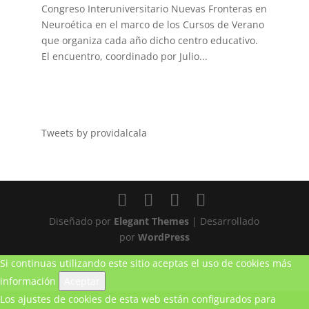
Congreso Interuniversitario Nuevas Fronteras en
Neuroética en el marco de los Cursos de Verano
que organiza cada año dicho centro educativo.
El encuentro, coordinado por Julio...
Tweets by providalcala
Diseñado por
Elegant Themes
| Desarrollado
por
WordPress
Si continuas utilizando este sitio aceptas el uso de cookies
más
información
Aceptar
Los ajustes de cookies de esta web están configurados para