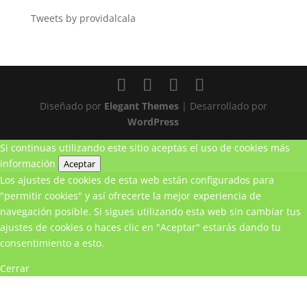
Tweets by providalcala
Diseñado por
Elegant Themes
| Desarrollado por
WordPress
Si continuas utilizando este sitio aceptas el uso de cookies
más
información
Aceptar
Los ajustes de cookies de esta web están configurados para
"permitir cookies" y así ofrecerte la mejor experiencia de
navegación posible. Si sigues utilizando esta web sin cambiar tus
ajustes de cookies o haces clic en "Aceptar" estarás dando tu
consentimiento a esto.
Cerrar